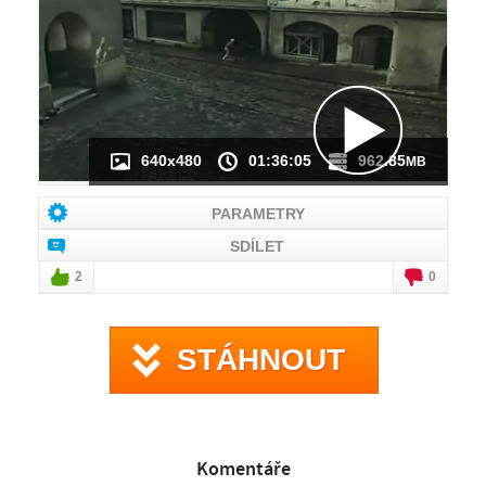
NÁHLED VIDEA
NENÍ K DISPOZICI
640x480
01:36:05
962.85
MB
PARAMETRY
SDÍLET
2
0
STÁHNOUT
Komentáře