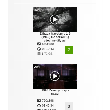
.AVI
Záhada hlavolamu 1-9
(1969) CZ seriál HQ
všechny díly avi
640x480
03:10:43
2
1.71 GB
.AVI
1993 Železný dráp -
cz.avi
720x398
01:45:34
0