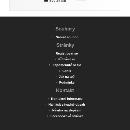
855.24 MB
Soubory
›
Nahrát soubor
Stránky
›
Registrovat se
›
Přihlásit se
›
Zapomenuté heslo
›
Ceník
›
Jak na to?
›
Podmínky
Kontakt
›
Kontaktní informace
›
Nahlásit závadný obsah
›
Návrhy na zlepšení
›
Facebooková stránka