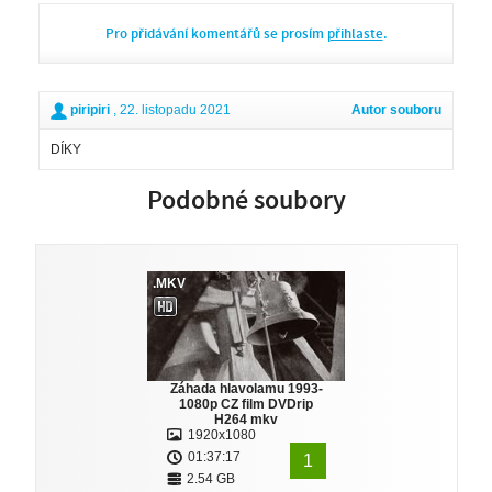
Pro přidávání komentářů se prosím
přihlaste
.
piripiri
, 22. listopadu 2021
Autor souboru
DÍKY
Podobné soubory
.MKV
Záhada hlavolamu 1993-
1080p CZ film DVDrip
H264 mkv
1920x1080
01:37:17
1
2.54 GB