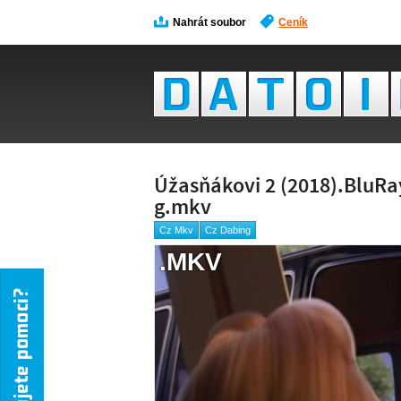
Nahrát soubor
Ceník
Úžasňákovi 2 (2018).BluRa
g.mkv
Cz Mkv
Cz Dabing
.MKV
NÁH