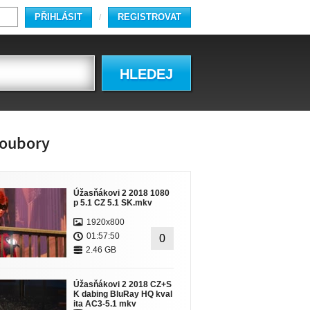
PŘIHLÁSIT
REGISTROVAT
/
HLEDEJ
oubory
Úžasňákovi 2 2018 1080
p 5.1 CZ 5.1 SK.mkv
1920x800
01:57:50
0
2.46 GB
Úžasňákovi 2 2018 CZ+S
K dabing BluRay HQ kval
ita AC3-5.1 mkv