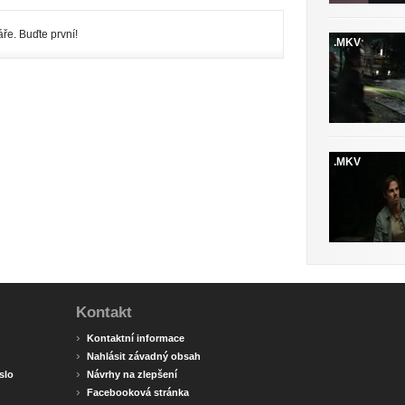
ře. Buďte první!
.MKV
.MKV
Kontakt
›
Kontaktní informace
›
Nahlásit závadný obsah
›
slo
Návrhy na zlepšení
›
Facebooková stránka