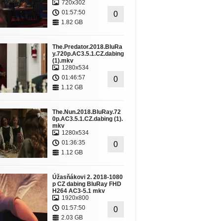
720x302
01:57:50
0
1.82 GB
The.Predator.2018.BluRa
y.720p.AC3.5.1.CZ.dabing
(1).mkv
1280x534
01:46:57
0
1.12 GB
The.Nun.2018.BluRay.72
0p.AC3.5.1.CZ.dabing (1).
mkv
1280x534
01:36:35
0
1.12 GB
Úžasňákovi 2. 2018-1080
p CZ dabing BluRay FHD
H264 AC3-5.1 mkv
1920x800
01:57:50
0
2.03 GB