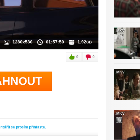
 K DISPOZICI
.MKV
1280x536
01:57:50
1.92
GB
0
0
.MKV
ÁHNOUT
.MKV
entářů se prosím
přihlaste
.