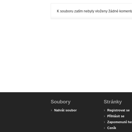
K souboru zatím nebyly vloženy žádné komentá
Soubory
Stránky
›
›
Nahrát soubor
Registrovat se
›
Přihlásit se
›
Zapomenuté he
›
Ceník