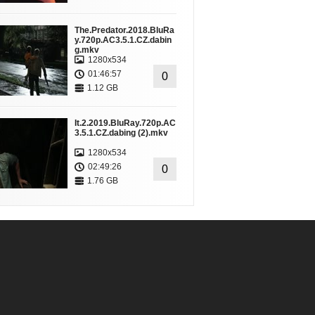
The.Predator.2018.BluRa
y.720p.AC3.5.1.CZ.dabin
g.mkv
1280x534
01:46:57
0
1.12 GB
It.2.2019.BluRay.720p.AC
3.5.1.CZ.dabing (2).mkv
1280x534
02:49:26
0
1.76 GB