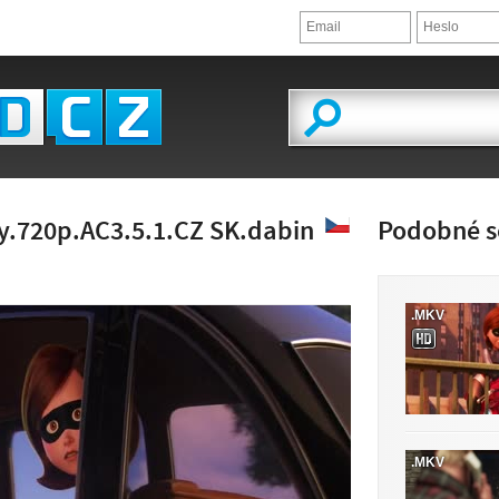
y.720p.AC3.5.1.CZ SK.dabin
Podobné s
.MKV
LED VIDEA
.MKV