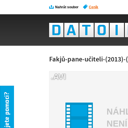
Nahrát soubor
Ceník
Fakjů-pane-učiteli-(2013)-
.AVI
NÁH
NENÍ