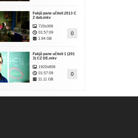
Fakjů pane učiteli 2013 C
Z dab.mkv
720x306
01:57:09
0
1.94 GB
Fakjů pane učiteli 1 (201
3) CZ DE.mkv
1920x808
01:57:09
0
11.11 GB