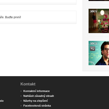
.MKV
ře. Buďte první!
.MKV
Kontakt
›
Kontaktní informace
›
Nahlásit závadný obsah
›
slo
Návrhy na zlepšení
›
Facebooková stránka