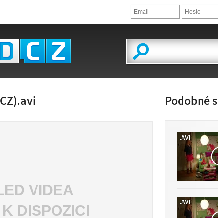
(CZ).avi
Podobné s
.AVI
LED VIDEA
.AVI
 K DISPOZICI