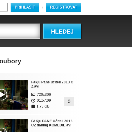
PŘIHLÁSIT
REGISTROVAT
/
HLEDEJ
oubory
Fakju Pane uciteli 2013 C
Z.avi
720x306
01:57:09
0
1.73 GB
FAKju PANE Učiteli 2013
CZ dabing KOMEDIE.avi