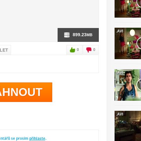
.AVI
899.23
MB
ÍLET
0
0
.AVI
ÁHNOUT
.AVI
entářů se prosím
přihlaste
.