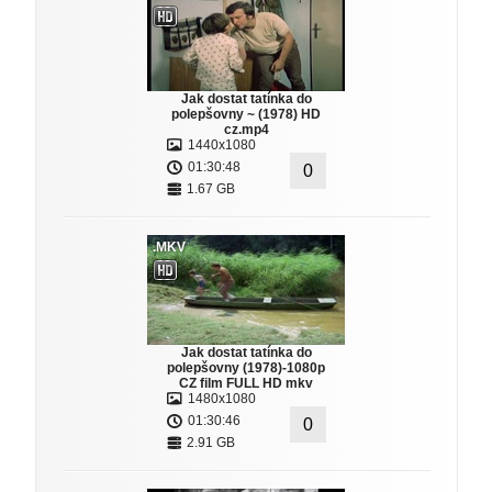
Jak dostat tatínka do
polepšovny ~ (1978) HD
cz.mp4
1440x1080
01:30:48
0
1.67 GB
.MKV
Jak dostat tatínka do
polepšovny (1978)-1080p
CZ film FULL HD mkv
1480x1080
01:30:46
0
2.91 GB