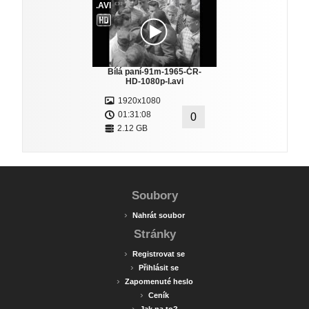
.AVI
Bílá paní-91m-1965-ČR-
HD-1080p-I.avi
1920x1080
01:31:08
0
2.12 GB
Soubory
›
Nahrát soubor
Stránky
›
Registrovat se
›
Přihlásit se
›
Zapomenuté heslo
›
Ceník
›