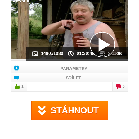
NÁHLED VIDEA
NENÍ K DISPOZICI
1480x1080
01:30:48
2.11
GB
PARAMETRY
SDÍLET
1
0
STÁHNOUT