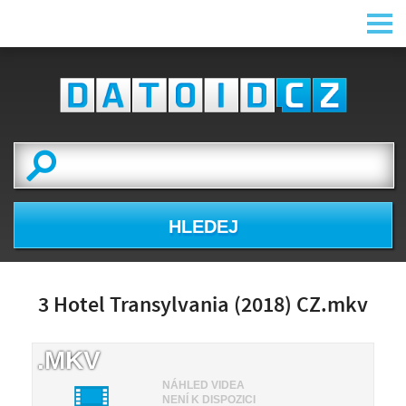
HLEDEJ
3 Hotel Transylvania (2018) CZ.mkv
.MKV
NÁHLED VIDEA
NENÍ K DISPOZICI