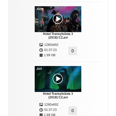
.AVI
Hotel Transylvánia 3
(2018) CZ.avi
1280x692
01:37:23
0
1.99 GB
.AVI
Hotel Transylvánia 3
(2018) CZ.avi
1280x692
01:37:23
0
1.99 GB