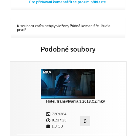
Pro přidávání komentářů se prosím
přihlaste
.
K souboru zatím nebyly vloženy žádné komentáře. Buďte
první!
Podobné soubory
.MKV
Hotel.Transylvania.3.2018.CZ.mkv
720x384
01:37:23
0
1.3 GB