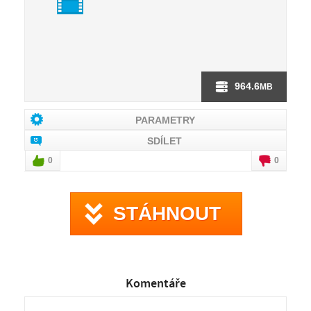
964.6
MB
PARAMETRY
SDÍLET
0
0
STÁHNOUT
Komentáře