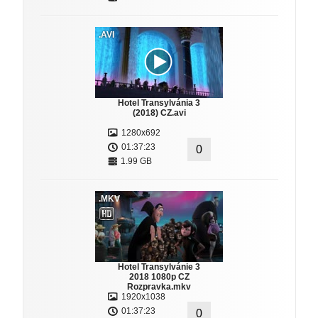
.AVI
Hotel Transylvánia 3
(2018) CZ.avi
1280x692
01:37:23
0
1.99 GB
.MKV
Hotel Transylvánie 3
2018 1080p CZ
Rozpravka.mkv
1920x1038
01:37:23
0