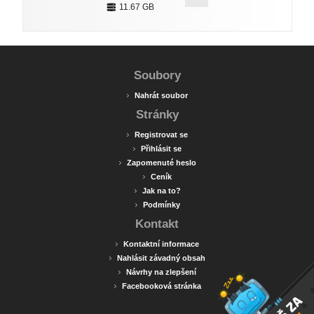
11.67 GB
Soubory
›
Nahrát soubor
Stránky
›
Registrovat se
›
Přihlásit se
›
Zapomenuté heslo
›
Ceník
›
Jak na to?
›
Podmínky
Kontakt
›
Kontaktní informace
›
Nahlásit závadný obsah
›
Návrhy na zlepšení
›
Facebooková stránka