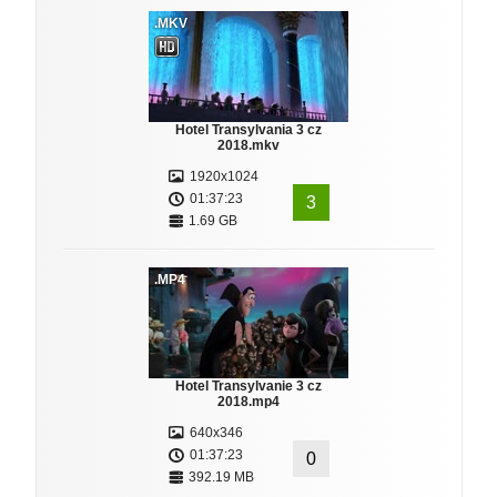
.MKV
Hotel Transylvania 3 cz
2018.mkv
1920x1024
01:37:23
3
1.69 GB
.MP4
Hotel Transylvanie 3 cz
2018.mp4
640x346
01:37:23
0
392.19 MB