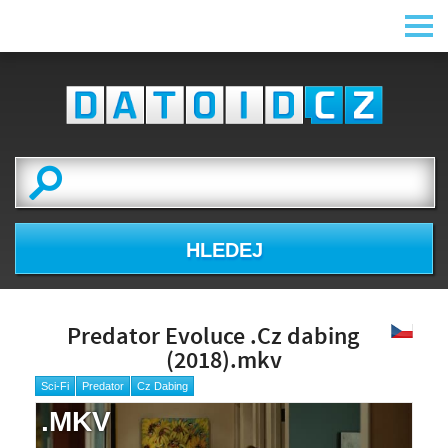
HLEDEJ
Predator Evoluce .Cz dabing
(2018).mkv
Sci-Fi
Predator
Cz Dabing
.MKV