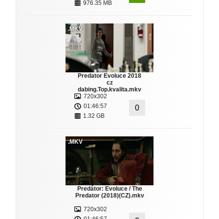
976.35 MB
.MKV
Predator Evoluce 2018
cz
dabing.Top.kvalita.mkv
720x302
01:46:57
0
1.32 GB
.MKV
Predátor: Evoluce / The
Predator (2018)(CZ).mkv
720x302