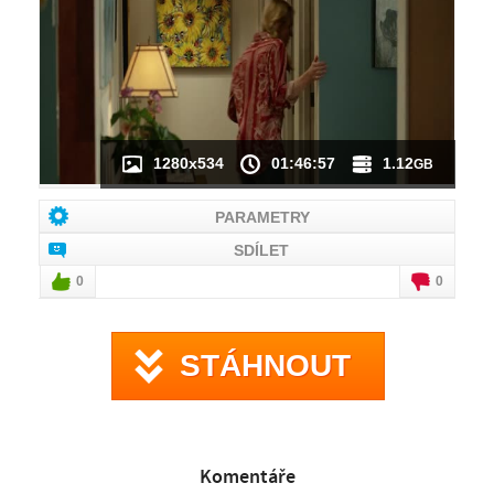
NÁHLED VIDEA
NENÍ K DISPOZICI
1280x534
01:46:57
1.12
GB
PARAMETRY
SDÍLET
0
0
STÁHNOUT
Komentáře