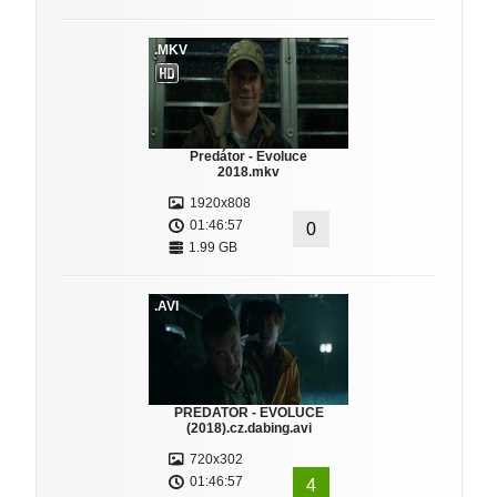
.MKV
Predátor - Evoluce
2018.mkv
1920x808
01:46:57
0
1.99 GB
.AVI
PREDATOR - EVOLUCE
(2018).cz.dabing.avi
720x302
01:46:57
4