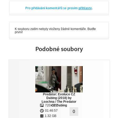
Pro přidávání komentářů se prosím
přihlaste
.
K souboru zatím nebyly vloženy žádné komentáře. Buďte
první!
Podobné soubory
.MKV
Predátor: Evoluce CZ
Dabing (2018) by
Lsochna / The Predator
720x302
CZ Dabing
01:46:57
0
1.32 GB