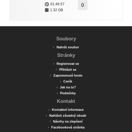
01:46:57
0
1.32 GB
Soubory
›
Nahrát soubor
Stránky
›
Registrovat se
›
Přihlásit se
›
Zapomenuté heslo
›
Ceník
›
Jak na to?
›
Podmínky
Kontakt
›
Kontaktní informace
›
Nahlásit závadný obsah
›
Návrhy na zlepšení
›
Facebooková stránka