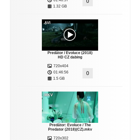
01:46:57
0
1.32 GB
.AVI
Predátor / Evoluce (2018)
HD CZ dabing
720x404
01:46:56
0
1.5 GB
.MKV
Predátor: Evoluce / The
Predator (2018)(CZ).mkv
720x302