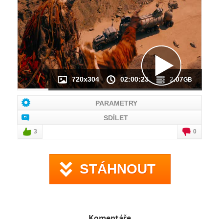
NÁHLED VIDEA
NENÍ K DISPOZICI
720x304
02:00:23
2.07
GB
PARAMETRY
SDÍLET
3
0
STÁHNOUT
Komentáře