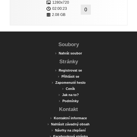
1280x720
02:00:23
0
2.08 GB
Soubory
›
Nahrát soubor
Stránky
›
Registrovat se
›
Přihlásit se
›
Zapomenuté heslo
›
Ceník
›
Jak na to?
›
Podmínky
Kontakt
›
Kontaktní informace
›
Nahlásit závadný obsah
›
Návrhy na zlepšení
›
Facebooková stránka