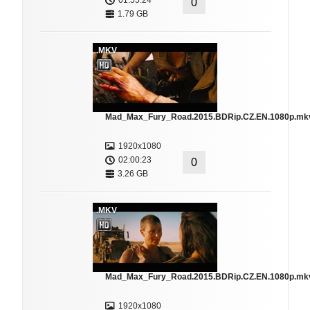
01:55:24
0
1.79 GB
.MKV
Mad_Max_Fury_Road.2015.BDRip.CZ.EN.1080p.mk
1920x1080
02:00:23
0
3.26 GB
.MKV
Mad_Max_Fury_Road.2015.BDRip.CZ.EN.1080p.mk
1920x1080