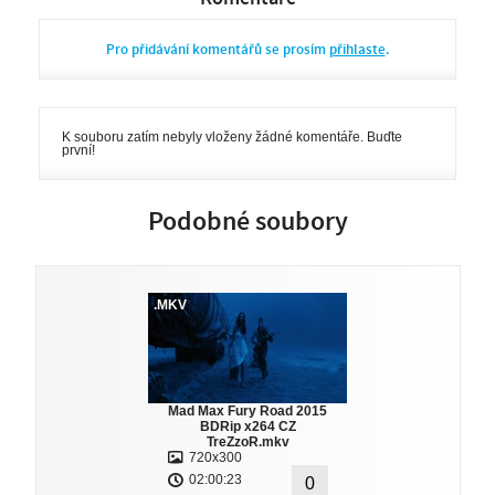
Pro přidávání komentářů se prosím
přihlaste
.
K souboru zatím nebyly vloženy žádné komentáře. Buďte
první!
Podobné soubory
.MKV
Mad Max Fury Road 2015
BDRip x264 CZ
TreZzoR.mkv
720x300
02:00:23
0