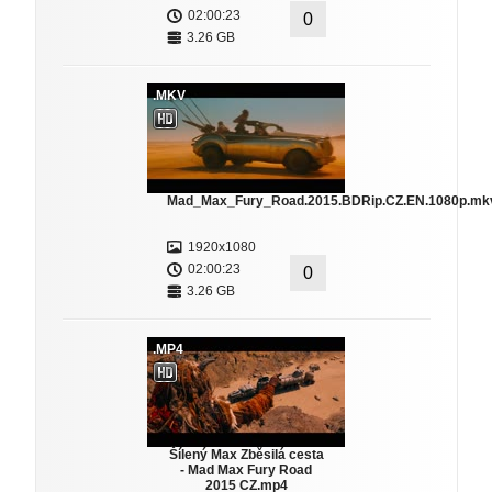
02:00:23
0
3.26 GB
.MKV
Mad_Max_Fury_Road.2015.BDRip.CZ.EN.1080p.mk
1920x1080
02:00:23
0
3.26 GB
.MP4
Šílený Max Zběsilá cesta
- Mad Max Fury Road
2015 CZ.mp4