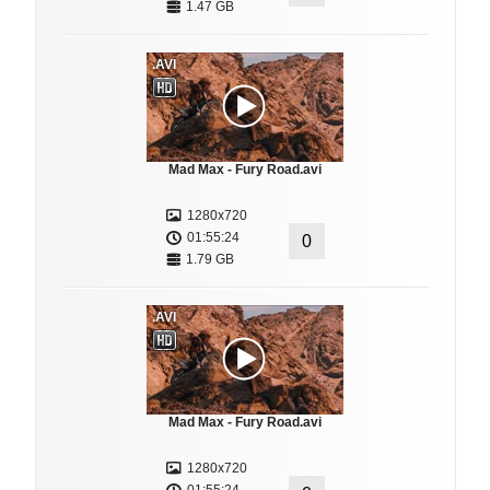
1.47 GB
.AVI
Mad Max - Fury Road.avi
1280x720
01:55:24
0
1.79 GB
.AVI
Mad Max - Fury Road.avi
1280x720