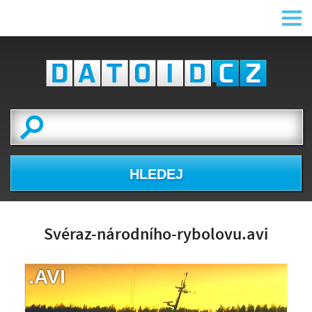
HLEDEJ
Svéraz-národního-rybolovu.avi
.AVI
NÁHLED VIDEA
NENÍ K DISPOZICI