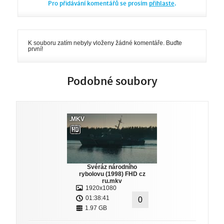
Pro přidávání komentářů se prosím
přihlaste
.
K souboru zatím nebyly vloženy žádné komentáře. Buďte
první!
Podobné soubory
.MKV
Svéráz národního
rybolovu (1998) FHD cz
ru.mkv
1920x1080
01:38:41
0
1.97 GB