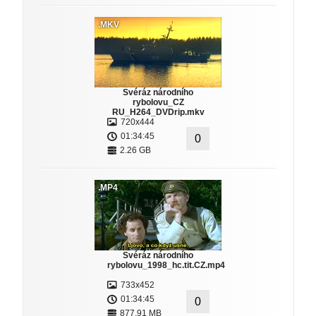
.MKV
Svéráz národního
rybolovu_CZ
RU_H264_DVDrip.mkv
720x444
01:34:45
0
2.26 GB
.MP4
Svéráz národního
rybolovu_1998_hc.tit.CZ.mp4
733x452
01:34:45
0
877.91 MB