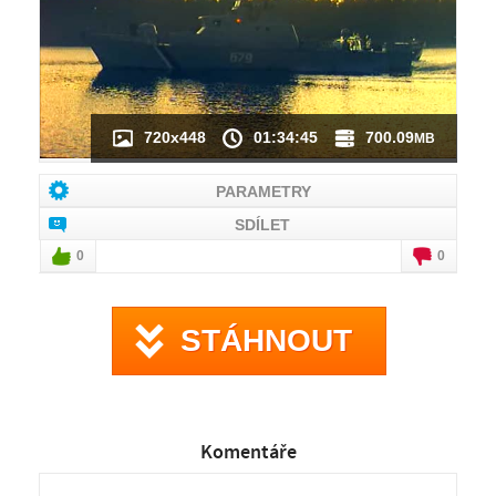
720x448
01:34:45
700.09
MB
PARAMETRY
SDÍLET
0
0
STÁHNOUT
Komentáře