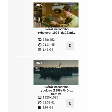
.MKV
Svéráz národního
rybolovu_1998_tit.CZ.mkv
688x452
01:34:45
0
1.46 GB
.MKV
Svéráz národního
rybolovu (1998) FHD cz
ru.mkv
1920x1080
01:38:41
0
1.97 GB