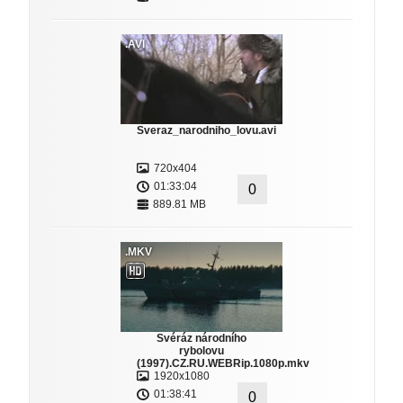
.AVI
Sveraz_narodniho_lovu.avi
720x404
01:33:04
0
889.81 MB
.MKV
Svéráz národního
rybolovu
(1997).CZ.RU.WEBRip.1080p.mkv
1920x1080
01:38:41
0