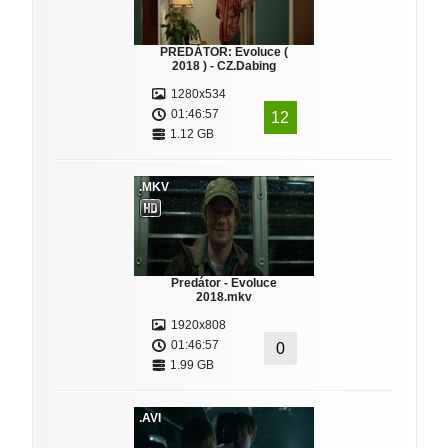
PREDÁTOR: Evoluce (
2018 ) - CZ.Dabing
1280x534
01:46:57
12
1.12 GB
.MKV
Predátor - Evoluce
2018.mkv
1920x808
01:46:57
0
1.99 GB
.AVI