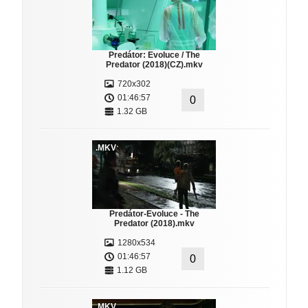
Predátor: Evoluce / The
Predator (2018)(CZ).mkv
720x302
01:46:57
0
1.32 GB
.MKV
Predátor-Evoluce - The
Predator (2018).mkv
1280x534
01:46:57
0
1.12 GB
.MKV