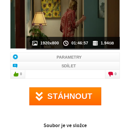
NÁHLED VIDEA
NENÍ K DISPOZICI
1920x800
01:46:57
1.94
GB
PARAMETRY
SDÍLET
0
0
STÁHNOUT
Soubor je ve složce