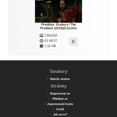
Predátor: Evoluce / The
Predator (2018)(CZ).mkv
720x302
01:46:57
0
1.32 GB
Soubory
›
Nahrát soubor
Stránky
›
Registrovat se
›
Přihlásit se
›
Zapomenuté heslo
›
Ceník
›
Jak na to?