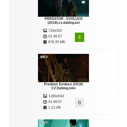
PREDATOR - EVOLUCE
(2018).cz.dabing.avi
720x302
01:46:57
4
976.35 MB
.MKV
Predator Evoluce (2018)
CZ Dabing.mkv
1280x534
01:46:57
0
1.12 GB
.MKV