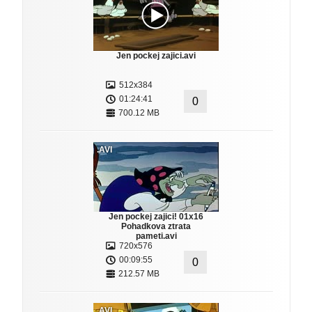
Jen pockej zajici.avi
512x384
01:24:41
0
700.12 MB
.AVI
Jen pockej zajici! 01x16
Pohadkova ztrata
pameti.avi
720x576
00:09:55
0
212.57 MB
.AVI