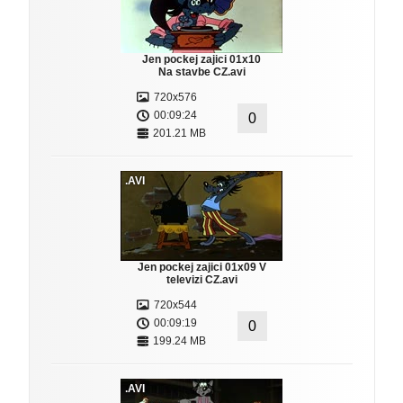
Jen pockej zajici 01x10
Na stavbe CZ.avi
720x576
00:09:24
0
201.21 MB
.AVI
Jen pockej zajici 01x09 V
televizi CZ.avi
720x544
00:09:19
0
199.24 MB
.AVI