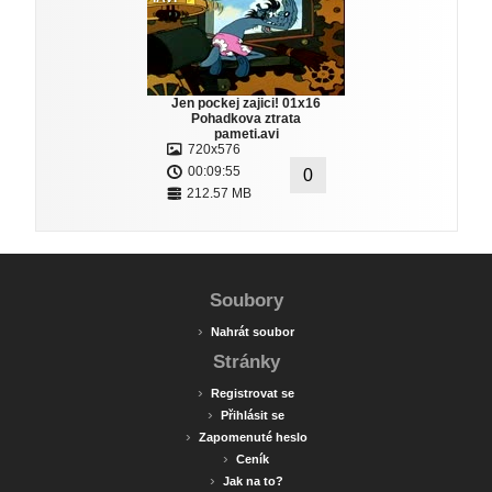
Jen pockej zajici! 01x16
Pohadkova ztrata
pameti.avi
720x576
00:09:55
0
212.57 MB
Soubory
›
Nahrát soubor
Stránky
›
Registrovat se
›
Přihlásit se
›
Zapomenuté heslo
›
Ceník
›
Jak na to?