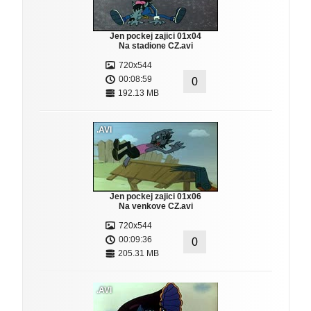
Jen pockej zajici 01x04
Na stadione CZ.avi
720x544
00:08:59
0
192.13 MB
.AVI
Jen pockej zajici 01x06
Na venkove CZ.avi
720x544
00:09:36
0
205.31 MB
.AVI