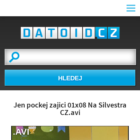
HLEDEJ
Jen pockej zajici 01x08 Na Silvestra
CZ.avi
.AVI