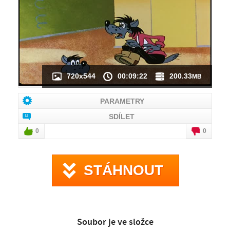
NÁHLED VIDEA
NENÍ K DISPOZICI
720x544
00:09:22
200.33
MB
PARAMETRY
SDÍLET
0
0
STÁHNOUT
Soubor je ve složce