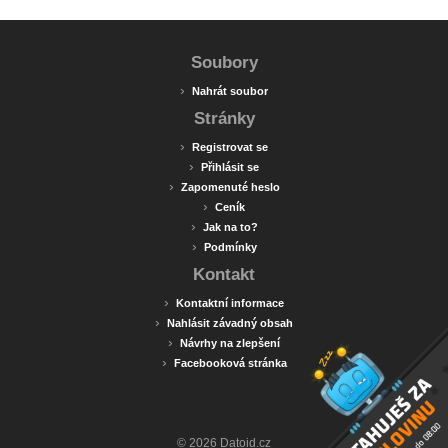
Soubory
›
Nahrát soubor
Stránky
›
Registrovat se
›
Přihlásit se
›
Zapomenuté heslo
›
Ceník
›
Jak na to?
›
Podmínky
Kontakt
›
Kontaktní informace
›
Nahlásit závadný obsah
›
Návrhy na zlepšení
›
Facebooková stránka
© 2026 Datoid.cz