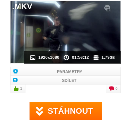
.MKV
NÁHLED VIDEA
NENÍ K DISPOZICI
1920x1080
01:56:12
1.79
GB
PARAMETRY
SDÍLET
1
0
STÁHNOUT