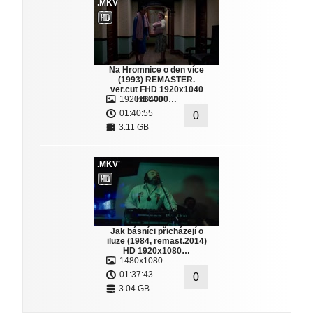
.MKV
Na Hromnice o den více
(1993) REMASTER.
ver.cut FHD 1920x1040
1920x1040
HB4000…
01:40:55
0
3.11 GB
.MKV
Jak básníci přicházejí o
iluze (1984, remast.2014)
HD 1920x1080…
1480x1080
01:37:43
0
3.04 GB