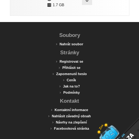
1.7 GB
Soubory
›
Nahrát soubor
Stránky
›
Registrovat se
›
Přihlásit se
›
Zapomenuté heslo
›
Ceník
›
Jak na to?
›
Podmínky
Kontakt
›
Kontaktní informace
›
Nahlásit závadný obsah
›
Návrhy na zlepšení
›
Facebooková stránka