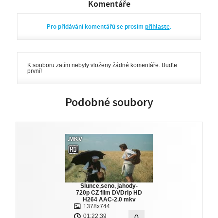
Komentáře
Pro přidávání komentářů se prosím
přihlaste
.
K souboru zatím nebyly vloženy žádné komentáře. Buďte
první!
Podobné soubory
.MKV
Slunce,seno, jahody-
720p CZ film DVDrip HD
H264 AAC-2.0 mkv
1378x744
01:22:39
0