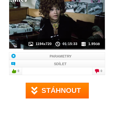
NÁHLED VIDEA
NENÍ K DISPOZICI
1194x720
01:15:33
1.95
GB
PARAMETRY
SDÍLET
0
0
STÁHNOUT