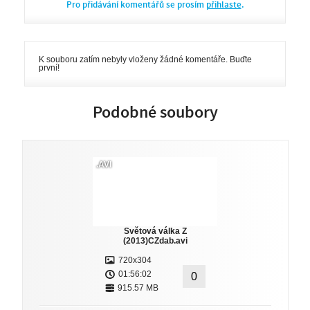
Pro přidávání komentářů se prosím
přihlaste
.
K souboru zatím nebyly vloženy žádné komentáře. Buďte
první!
Podobné soubory
.AVI
Světová válka Z
(2013)CZdab.avi
720x304
01:56:02
0
915.57 MB