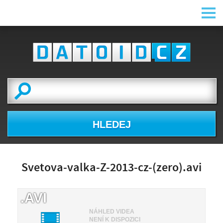
HLEDEJ
Svetova-valka-Z-2013-cz-(zero).avi
.AVI
NÁHLED VIDEA
NENÍ K DISPOZICI