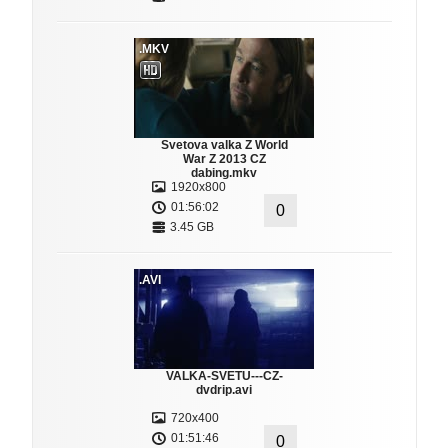
.MKV
Svetova valka Z World
War Z 2013 CZ
dabing.mkv
1920x800
01:56:02
0
3.45 GB
.AVI
VALKA-SVETU---CZ-
dvdrip.avi
720x400
01:51:46
0