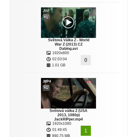
.AVI
Světová Válka Z - World
War Z (2013) CZ
Dabing.avi
1920x800
02:03:04
0
1.01 GB
.MP4
Světová válka Z (USA
2013, 1080p)
JackRIPper.mp4
1920x1080
01:49:45
1
990.75 MB