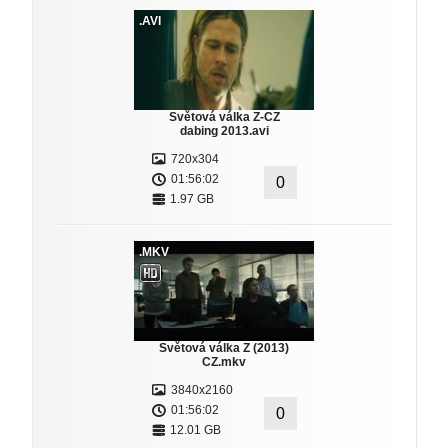
.AVI
Světová válka Z-CZ
dabing 2013.avi
720x304
01:56:02
0
1.97 GB
.MKV
Světová válka Z (2013)
CZ.mkv
3840x2160
01:56:02
0
12.01 GB