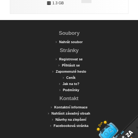
1.3 GB
Soubory
›
Nahrát soubor
Stránky
›
Registrovat se
›
Přihlásit se
›
Zapomenuté heslo
›
Ceník
›
Jak na to?
›
Podmínky
Kontakt
›
Kontaktní informace
›
Nahlásit závadný obsah
›
Návrhy na zlepšení
›
Facebooková stránka