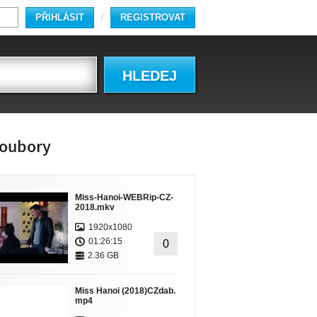
PŘIHLÁSIT
REGISTROVAT
/
HLEDEJ
oubory
Miss-Hanoi-WEBRip-CZ-
2018.mkv
1920x1080
01:26:15
0
2.36 GB
Miss Hanoi (2018)CZdab.
mp4