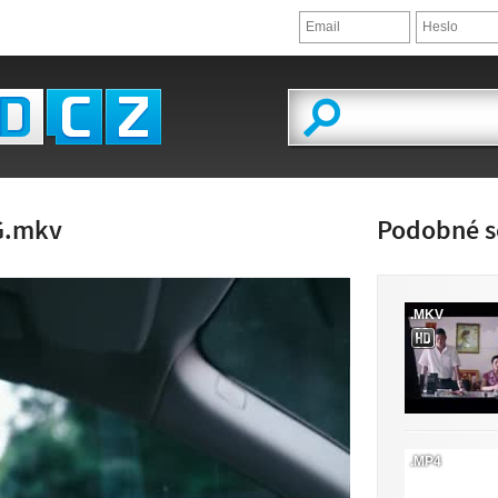
G.mkv
Podobné s
.MKV
LED VIDEA
.MP4
 K DISPOZICI