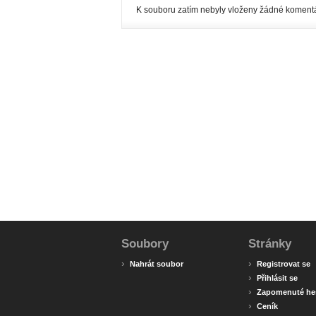
K souboru zatím nebyly vloženy žádné komentá
Soubory
Stránky
›
›
Nahrát soubor
Registrovat se
›
Přihlásit se
›
Zapomenuté he
›
Ceník