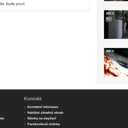
ře. Buďte první!
.MKV
.MKV
Kontakt
›
Kontaktní informace
›
Nahlásit závadný obsah
›
slo
Návrhy na zlepšení
›
Facebooková stránka