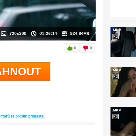
.MKV
720x300
01:26:14
924.84
MB
0
0
ÁHNOUT
.MKV
.MKV
entářů se prosím
přihlaste
.