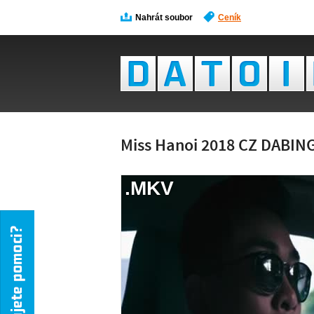
Nahrát soubor
Ceník
Miss Hanoi 2018 CZ DABIN
.MKV
NÁH
NENÍ