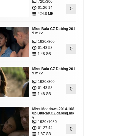
720x300
01:26:14
0
424.8 MB
Miss Bala CZ Dabing 201
9.mkv
1920x800
01:43:58
0
1.48 GB
Miss Bala CZ Dabing 201
9.mkv
1920x800
01:43:58
0
1.48 GB
Miss.Meadows.2014.108
0p.BluRay.CZ.dabing.mk
v
1920x1080
01:27:44
0
1.87 GB