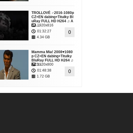
TROLLOVÉ ♂2016-1080p
CZ+EN dabing+Titulky Bl
uRay FULL HD H264 ♫ A
C3…
1920x816
01:32:27
0
4.34 GB
Mamma Mia! 2008♥1080
p CZ+EN dabing+Titulky
BluRay FULL HD H264 ♫
AC3…
1920x800
01:48:38
0
1.72 GB