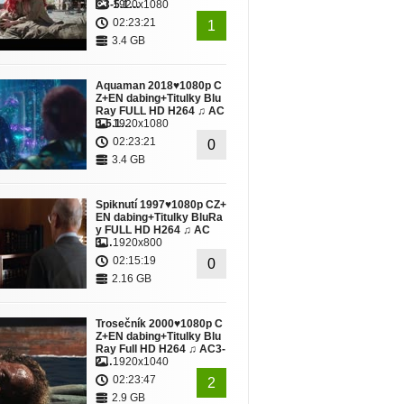
C3-5.1…
1920x1080
02:23:21
1
3.4 GB
Aquaman 2018♥1080p C
Z+EN dabing+Titulky Blu
Ray FULL HD H264 ♫ AC
3-5.1…
1920x1080
02:23:21
0
3.4 GB
Spiknutí 1997♥1080p CZ+
EN dabing+Titulky BluRa
y FULL HD H264 ♫ AC
3…
1920x800
02:15:19
0
2.16 GB
Trosečník 2000♥1080p C
Z+EN dabing+Titulky Blu
Ray Full HD H264 ♫ AC3-
2…
1920x1040
02:23:47
2
2.9 GB