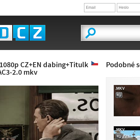
1080p CZ+EN dabing+Titulk
Podobné s
AC3-2.0 mkv
.MKV
LED VIDEA
.MKV