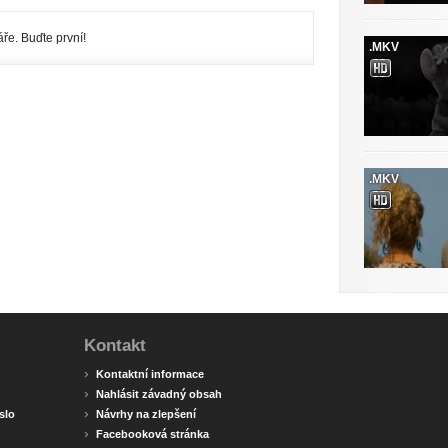
ře. Buďte první!
.MKV
.MKV
Kontakt
›
Kontaktní informace
›
Nahlásit závadný obsah
›
slo
Návrhy na zlepšení
›
Facebooková stránka