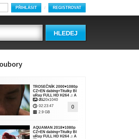
PŘIHLÁSIT
REGISTROVAT
/
HLEDEJ
oubory
TROSEČNÍK 2000♥1080p
CZ+EN dabing+Titulky Bl
uRay FULL HD H264 ♫ A
C3-2…
1920x1040
02:23:47
0
2.9 GB
AQUAMAN 2018♥1080p
CZ+EN dabing+Titulky Bl
uRay FULL HD H264 ♫ A