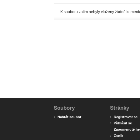
K souboru zatím nebyly vloženy žádné komentá
Soubory
Stránky
›
›
Nahrát soubor
Registrovat se
›
Přihlásit se
›
Zapomenuté he
›
Ceník