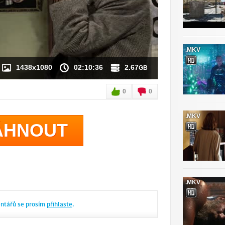
 K DISPOZICI
.MKV
1438x1080
02:10:36
2.67
GB
0
0
.MKV
ÁHNOUT
.MKV
entářů se prosím
přihlaste
.