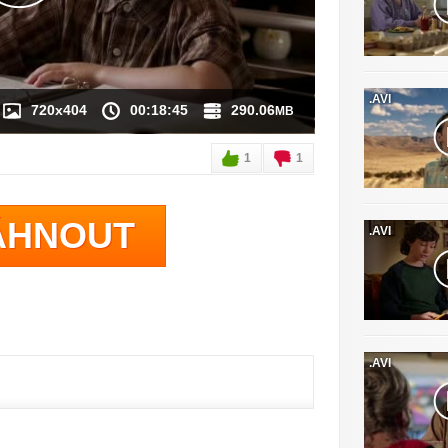
.AVI
720x404
00:18:45
290.06
MB
1
1
ÁHNOUT
.AVI
.AVI