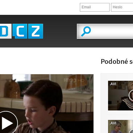
Podobné s
.AVI
LED VIDEA
.AVI
 K DISPOZICI