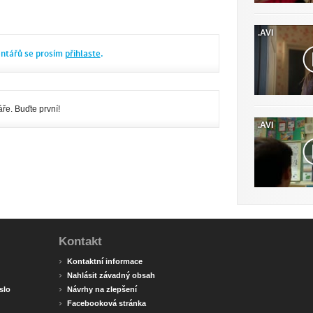
.AVI
entářů se prosím
přihlaste
.
ře. Buďte první!
.AVI
Kontakt
›
Kontaktní informace
›
Nahlásit závadný obsah
›
slo
Návrhy na zlepšení
›
Facebooková stránka