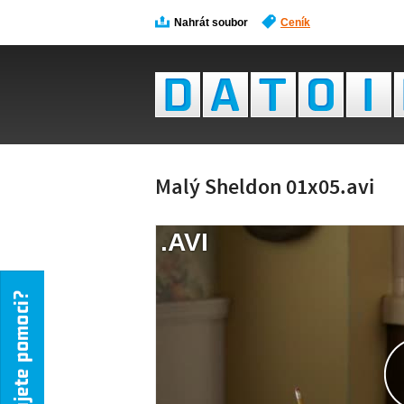
Nahrát soubor
Ceník
Malý Sheldon 01x05.avi
.AVI
NÁH
NENÍ