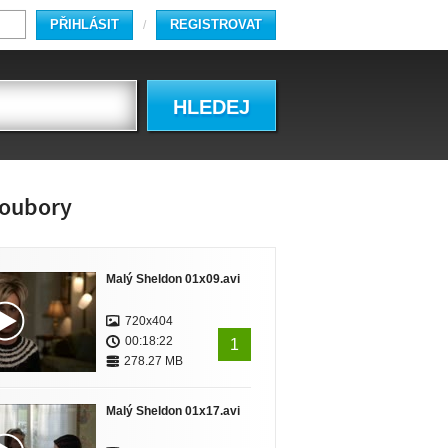
PŘIHLÁSIT
REGISTROVAT
/
HLEDEJ
oubory
Malý Sheldon 01x09.avi
720x404
00:18:22
1
278.27 MB
Malý Sheldon 01x17.avi