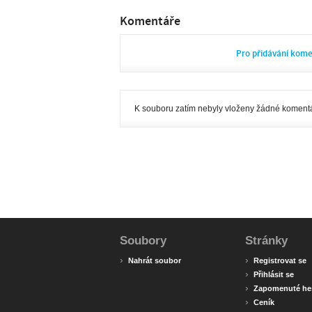
Komentáře
Pro přidávání kom
K souboru zatím nebyly vloženy žádné komentá
Soubory
Stránky
›
›
Nahrát soubor
Registrovat se
›
Přihlásit se
›
Zapomenuté he
›
Ceník