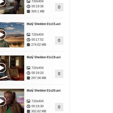
720x404
00:19:36
0
300.1 MB
Malý Sheldon 01x15.avi
720x404
00:17:52
0
274.02 MB
Malý Sheldon 01x19.avi
720x404
00:19:20
0
297.08 MB
Malý Sheldon 01x20.avi
720x404
00:19:30
0
302.62 MB