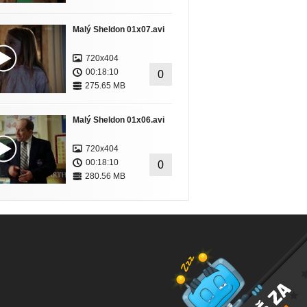
Malý Sheldon 01x07.avi
720x404
00:18:10
0
275.65 MB
Malý Sheldon 01x06.avi
720x404
00:18:10
0
280.56 MB