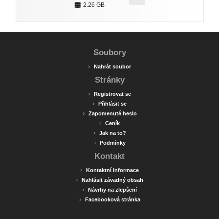
2.26 GB
Soubory
›
Nahrát soubor
Stránky
›
Registrovat se
›
Přihlásit se
›
Zapomenuté heslo
›
Ceník
›
Jak na to?
›
Podmínky
Kontakt
›
Kontaktní informace
›
Nahlásit závadný obsah
›
Návrhy na zlepšení
›
Facebooková stránka