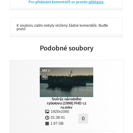
Pro přidávání komentářů se prosím
přihlaste
.
K souboru zatím nebyly vloženy žádné komentáře. Buďte
první!
Podobné soubory
.MKV
Svéráz národního
rybolovu (1998) FHD cz
ru.mkv
1920x1080
01:38:41
0
1.97 GB