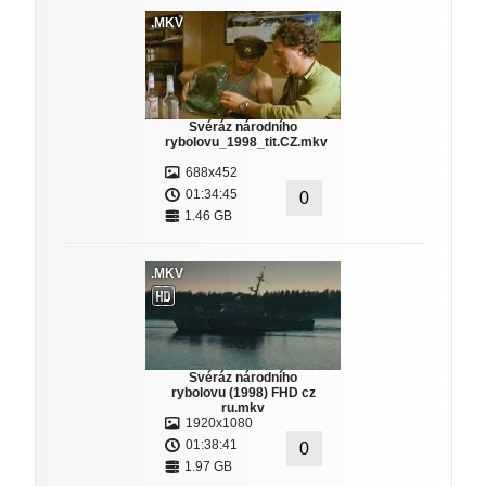
.MKV
Svéráz národního
rybolovu_1998_tit.CZ.mkv
688x452
01:34:45
0
1.46 GB
.MKV
Svéráz národního
rybolovu (1998) FHD cz
ru.mkv
1920x1080
01:38:41
0
1.97 GB