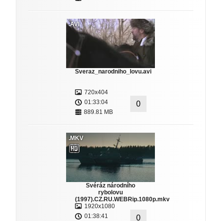
.AVI
Sveraz_narodniho_lovu.avi
720x404
01:33:04
0
889.81 MB
.MKV
Svéráz národního
rybolovu
(1997).CZ.RU.WEBRip.1080p.mkv
1920x1080
01:38:41
0