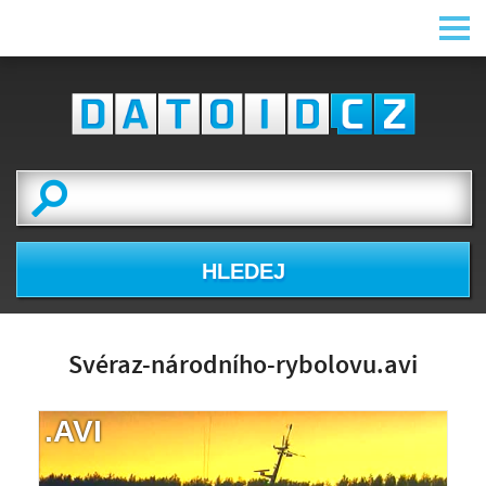
HLEDEJ
Svéraz-národního-rybolovu.avi
.AVI
NÁHLED VIDEA
NENÍ K DISPOZICI