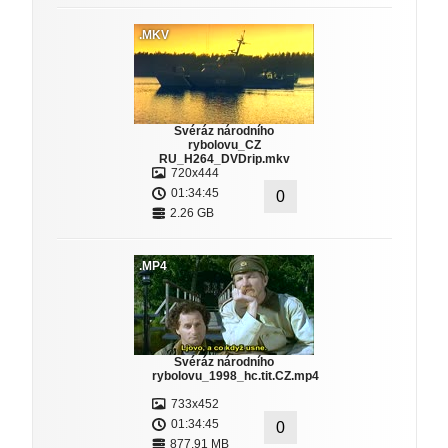
.MKV
Svéráz národního
rybolovu_CZ
RU_H264_DVDrip.mkv
720x444
01:34:45
0
2.26 GB
.MP4
Svéráz národního
rybolovu_1998_hc.tit.CZ.mp4
733x452
01:34:45
0
877.91 MB