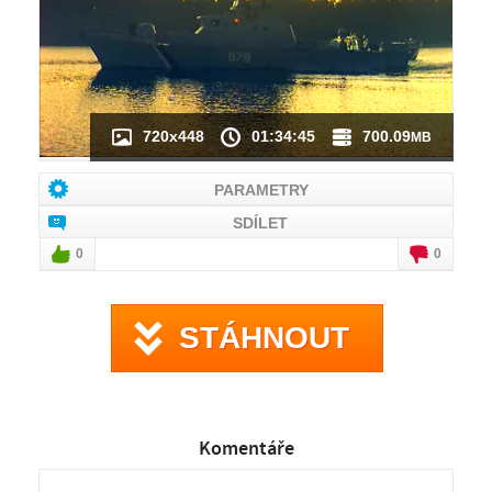
720x448
01:34:45
700.09
MB
PARAMETRY
SDÍLET
0
0
STÁHNOUT
Komentáře